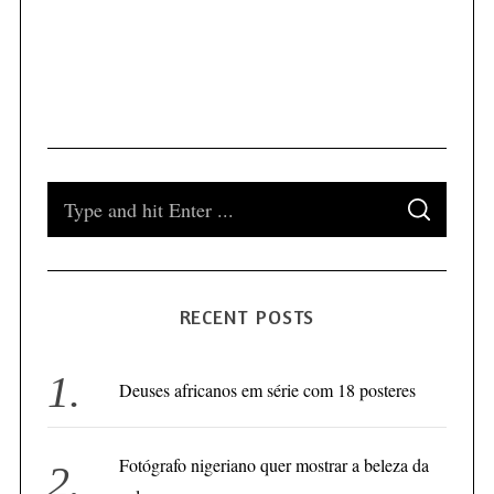
S
S
e
E
A
a
R
C
H
r
RECENT POSTS
c
h
f
Deuses africanos em série com 18 posteres
o
r
Fotógrafo nigeriano quer mostrar a beleza da
: