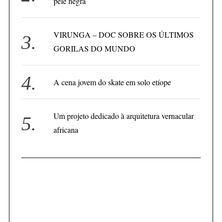
pele negra
VIRUNGA – DOC SOBRE OS ÚLTIMOS
S
e
GORILAS DO MUNDO
a
r
c
A cena jovem do skate em solo etíope
h
f
o
Um projeto dedicado à arquitetura vernacular
r
africana
: