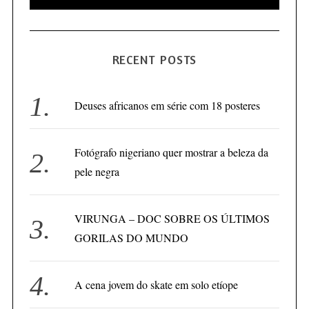
e
E
A
a
R
C
H
r
RECENT POSTS
c
h
f
Deuses africanos em série com 18 posteres
o
r
Fotógrafo nigeriano quer mostrar a beleza da
:
pele negra
VIRUNGA – DOC SOBRE OS ÚLTIMOS
GORILAS DO MUNDO
A cena jovem do skate em solo etíope