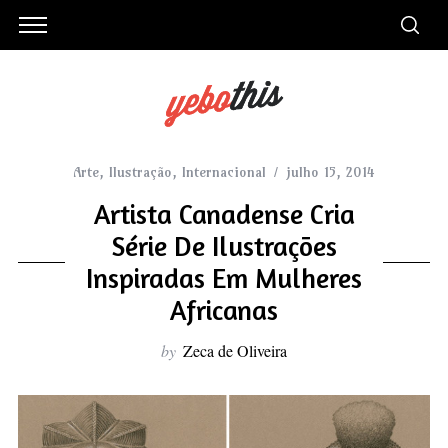
Arte
,
Ilustração
,
Internacional
julho 15, 2014
Artista Canadense Cria
Série De Ilustrações
Inspiradas Em Mulheres
Africanas
by
Zeca de Oliveira