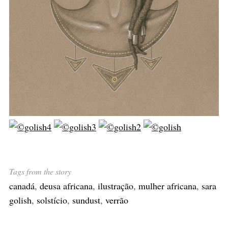
Tags from the story
canadá
,
deusa africana
,
ilustração
,
mulher africana
,
sara
golish
,
solstício
,
sundust
,
verrão
S
e