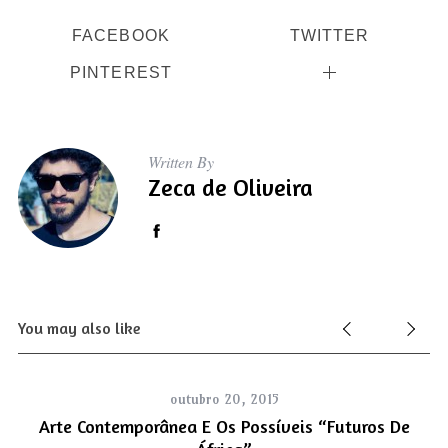
a
r
FACEBOOK
TWITTER
c
PINTEREST
h
f
o
r
Written By
:
Zeca de Oliveira
You may also like
outubro 20, 2015
lo
Arte Contemporânea E Os Possíveis “futuros De
A